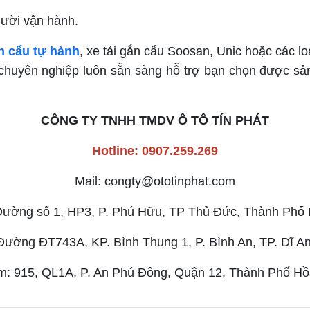
gười vận hành.
n cẩu tự hành
, xe tải gắn cẩu Soosan, Unic hoặc các l
n chuyên nghiệp luôn sẵn sàng hỗ trợ bạn chọn được s
CÔNG TY TNHH TMDV Ô TÔ TÍN PHÁT
Hotline: 0907.259.269
Mail: congty@ototinphat.com
 Đường số 1, HP3, P. Phú Hữu, TP Thủ Đức, Thành Phố 
 Đường ĐT743A, KP. Bình Thung 1, P. Bình An, TP. Dĩ A
: 915, QL1A, P. An Phú Đông, Quận 12, Thành Phố Hồ