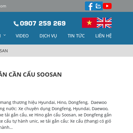
com
0907 259 269
M
VIDEO
DỊCH VỤ
TIN TỨC
LIÊN HỆ
OSAN
GẮN CẦN CẨU SOOSAN
e mang thương hiệu Hyundai, Hino, Dongfeng, Daewoo
ong nước: Xe chuyên dụng Dongfeng, Hyundai, Daewoo,
xe tải gắn cẩu, xe Hino gắn cẩu Soosan, xe Dongfeng gắn
e cẩu tự hành unic, xe tải gắn cẩu: Xe cẩu (thang) có giỏ
 hành…