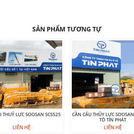
SẢN PHẨM TƯƠNG TỰ
U THUỶ LỰC SOOSAN SCS525
CẦN CẨU THỦY LỰC SOOSAN 
TÔ TÍN PHÁT
LIÊN HỆ
LIÊN HỆ