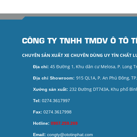
CÔNG TY TNHH TMDV Ô TÔ T
CHUYÊN SẢN XUẤT XE CHUYÊN DÙNG UY TÍN CHẤT 
45 Đường 1, Khu dân cư Melosa, P. Long 
Địa chỉ:
915 QL1A, P. An Phú Đông, T
Địa chỉ Showroom:
232 Đường DT743A, Khu phố Bình
Xưởng sản xuất:
Tel:
0274.3617997
Fax:
0274.3617998
Hotline:
0907.259.269
Email:
congty@ototinphat.com