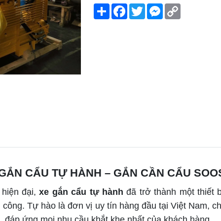
Share
Facebook
Twitter
Messenger
Copy
Link
 GẮN CẨU TỰ HÀNH – GẮN CẦN CẨU SOO
 hiện đại,
xe gắn cẩu tự hành
đã trở thành một thiết b
ân công. Tự hào là đơn vị uy tín hàng đầu tại Việt Nam,
o, đáp ứng mọi nhu cầu khắt khe nhất của khách hàng.