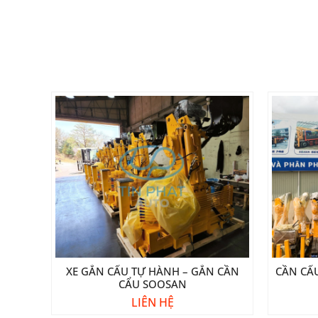
XE GẮN CẨU TỰ HÀNH – GẮN CẦN
CẦN CẨ
CẨU SOOSAN
LIÊN HỆ