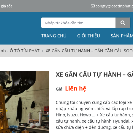
giá tốt
congty@ototinphat.
TRANG CHỦ
GIỚI THIỆU
SẢN PHẨ
ành - Ô TÔ TÍN PHÁT
XE GẮN CẨU TỰ HÀNH – GẮN CẦN CẨU SO
XE GẮN CẨU TỰ HÀNH – 
Liên hệ
Giá:
Chúng tôi chuyên cung cấp các loại x
nhập khẩu nguyên chiếc và lắp ráp tr
Hino, Isuzu, Howo … + Xe cẩu tự hành, 
cẩu tự hành, xe cẩu tự hành Hyundai, x
sửa chữa điện + đèn đường, xe cẩu tự