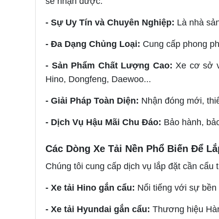
sẽ nhận được:
- Sự Uy Tín và Chuyên Nghiệp:
Là nhà sản
- Đa Dạng Chủng Loại:
Cung cấp phong phú
- Sản Phẩm Chất Lượng Cao:
Xe cơ sở v
Hino, Dongfeng, Daewoo...
- Giải Pháp Toàn Diện:
Nhận đóng mới, thiế
- Dịch Vụ Hậu Mãi Chu Đáo:
Bảo hành, bảo
Các Dòng Xe Tải Nền Phổ Biến Để Lắ
Chúng tôi cung cấp dịch vụ lắp đặt cần cẩu 
- Xe tải Hino gắn cẩu:
Nổi tiếng với sự bền 
- Xe tải Hyundai gắn cẩu:
Thương hiệu Hàn