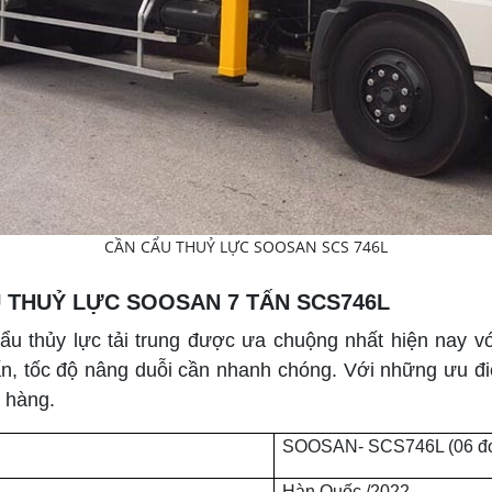
CẦN CẨU THUỶ LỰC SOOSAN SCS 746L
 THUỶ LỰC SOOSAN 7 TẤN SCS746L
ẩu thủy lực tải trung được ưa chuộng nhất hiện nay vớ
ấn, tốc độ nâng duỗi cần nhanh chóng. Với những ưu đi
 hàng.
SOOSAN- SCS746L (06 đo
Hàn Quốc /2022