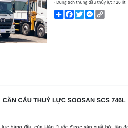
- Dung tích thùng dầu thủy lực:120 lít
Share
Facebook
Twitter
Messenger
Copy
Link
CẦN CẨU THUỶ LỰC SOOSAN SCS 746L
y lực hàng đầu của Hàn Quốc được sản xuất bởi tập 