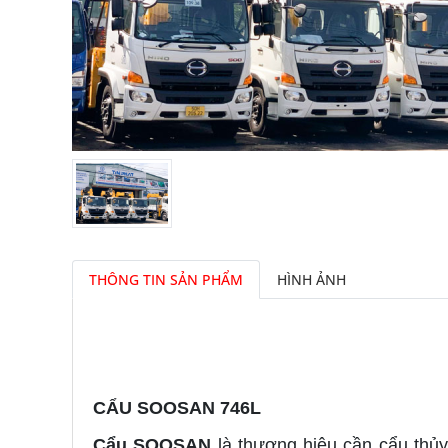
THÔNG TIN SẢN PHẨM
HÌNH ẢNH
CẨU SOOSAN 746L
Cẩu SOOSAN
là thương hiệu cần cẩu thủ