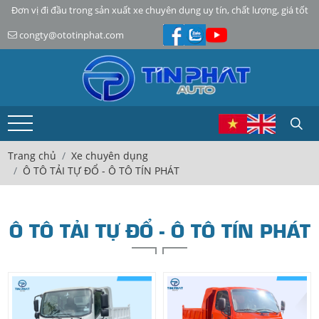
Đơn vị đi đầu trong sản xuất xe chuyên dụng uy tín, chất lượng, giá tốt
congty@ototinphat.com
Trang chủ
Xe chuyên dụng
Ô TÔ TẢI TỰ ĐỔ - Ô TÔ TÍN PHÁT
Ô TÔ TẢI TỰ ĐỔ - Ô TÔ TÍN PHÁT