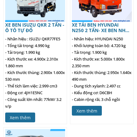
XE BEN ISUZU QKR 2 TẤN -
XE TẢI BEN HYUNDAI
Ô TÔ TỰ ĐỔ
N250 2 TẤN- XE BEN NHỎ
GỌN, TIỆN LỢI, GIÁ TỐT
- Nhãn hiệu : ISUZU QKR77FE5
- Nhãn hiệu: HYUNDAI N250
- Tổng tải trọng: 4.990 kg
- Khối lượng toàn bộ: 4.720 kg
- Tải trọng: 1.990 kg
- Tải trọng: 1.900 kg
- Kích thước xe: 4.900x 2.310x
- Kích thước xe: 5.000x 1.800x
1.860 mm
2.350 mm
- Kích thước thùng: 2.900x 1.600x
- Kích thước thùng: 2.950x 1.640x
530 mm
490 mm
- Thể tích làm việc: 2.999 cm3
- Dung tích xylanh: 2.497 cc
- Động cơ: 4JH1E5NC
- Kiểu động cơ: D6CBH
- Công suất lớn nhất: 77kW/ 3.2
- Cabin rộng rãi, 3 chỗ ngồi
v/p
Xem thêm
Xem thêm