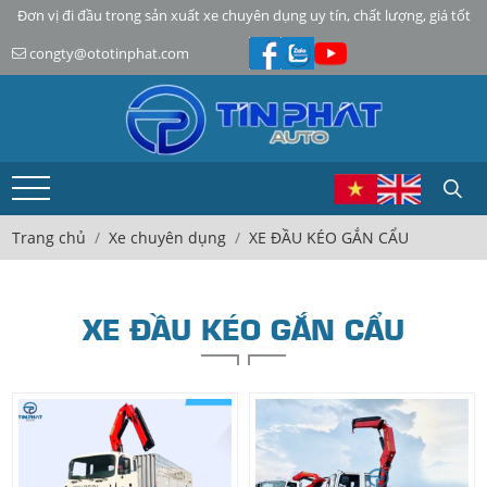
Đơn vị đi đầu trong sản xuất xe chuyên dụng uy tín, chất lượng, giá tốt
congty@ototinphat.com
Trang chủ
Xe chuyên dụng
XE ĐẦU KÉO GẮN CẨU
XE ĐẦU KÉO GẮN CẨU