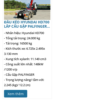
ĐẦU KÉO HYUNDAI HD700
LẮP CẨU GẬP PALFINGER
PK11002
- Nhãn hiệu: Hyundai HD700
- Tổng tải trọng: 24.000 kg
- Tải trọng: 16500 kg
- Kích thước xe: 6.725x 2.495x
3.130 mm
- Xung tích xylanh: 11.149 cm3
- Công suất lớn nhất: 148kW
/1200 v/p
- Cẩu Gập PALFINGER
- Trọng lượng nâng/ tầm với:
2.245 (kg)/ 12.2 (m)
Xem thêm