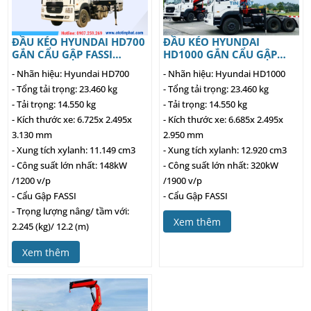
ĐẦU KÉO HYUNDAI HD700
ĐẦU KÉO HYUNDAI
GẮN CẨU GẬP FASSI
HD1000 GẮN CẨU GẬP
F330XP
PALFINGER
- Nhãn hiệu: Hyundai HD700
- Nhãn hiệu: Hyundai HD1000
- Tổng tải trọng: 23.460 kg
- Tổng tải trọng: 23.460 kg
- Tải trọng: 14.550 kg
- Tải trọng: 14.550 kg
- Kích thước xe: 6.725x 2.495x
- Kích thước xe: 6.685x 2.495x
3.130 mm
2.950 mm
- Xung tích xylanh: 11.149 cm3
- Xung tích xylanh: 12.920 cm3
- Công suất lớn nhất: 148kW
- Công suất lớn nhất: 320kW
/1200 v/p
/1900 v/p
- Cẩu Gập FASSI
- Cẩu Gập FASSI
- Trọng lượng nâng/ tầm với:
Xem thêm
2.245 (kg)/ 12.2 (m)
Xem thêm