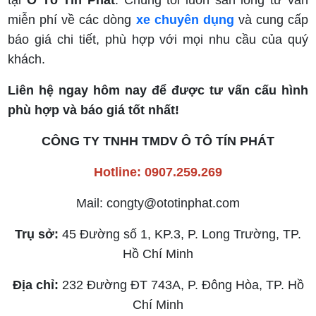
tại
Ô Tô Tín Phát
. Chúng tôi luôn sẵn lòng tư vấn
miễn phí về các dòng
xe chuyên dụng
và cung cấp
báo giá chi tiết, phù hợp với mọi nhu cầu của quý
khách.
Liên hệ ngay hôm nay để được tư vấn cấu hình
phù hợp và báo giá tốt nhất!
CÔNG TY TNHH TMDV Ô TÔ TÍN PHÁT
Hotline: 0907.259.269
Mail: congty@ototinphat.com
Trụ sở:
45 Đường số 1, KP.3, P. Long Trường, TP.
Hồ Chí Minh
Địa chỉ:
232 Đường ĐT 743A, P. Đông Hòa, TP. Hồ
Chí Minh