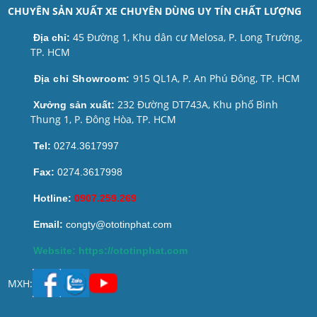
CHUYÊN SẢN XUẤT XE CHUYÊN DÙNG UY TÍN CHẤT LƯỢNG
45 Đường 1, Khu dân cư Melosa, P. Long Trường,
Địa chỉ:
TP. HCM
915 QL1A, P. An Phú Đông, TP. HCM
Địa chỉ Showroom:
232 Đường DT743A, Khu phố Bình
Xưởng sản xuất:
Thung 1, P. Đông Hòa, TP. HCM
Tel:
0274.3617997
Fax:
0274.3617998
Hotline:
0907.259.269
Email:
congty@ototinphat.com
Website: https://ototinphat.com
MXH: