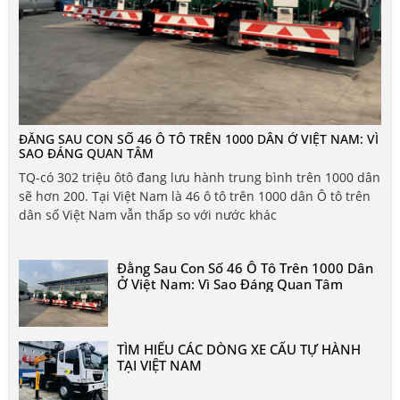
ĐẰNG SAU CON SỐ 46 Ô TÔ TRÊN 1000 DÂN Ở VIỆT NAM: VÌ
SAO ĐÁNG QUAN TÂM
TQ-có 302 triệu ôtô đang lưu hành trung bình trên 1000 dân
sẽ hơn 200. Tại Việt Nam là 46 ô tô trên 1000 dân Ô tô trên
dân số Việt Nam vẫn thấp so với nước khác
Đằng Sau Con Số 46 Ô Tô Trên 1000 Dân
Ở Việt Nam: Vì Sao Đáng Quan Tâm
TÌM HIỂU CÁC DÒNG XE CẨU TỰ HÀNH
TẠI VIỆT NAM