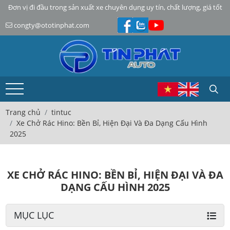
Đơn vị đi đầu trong sản xuất xe chuyên dụng uy tín, chất lượng, giá tốt
congty@ototinphat.com
Trang chủ
tintuc
Xe Chở Rác Hino: Bền Bỉ, Hiện Đại Và Đa Dạng Cấu Hình
2025
XE CHỞ RÁC HINO: BỀN BỈ, HIỆN ĐẠI VÀ ĐA
DẠNG CẤU HÌNH 2025
MỤC LỤC