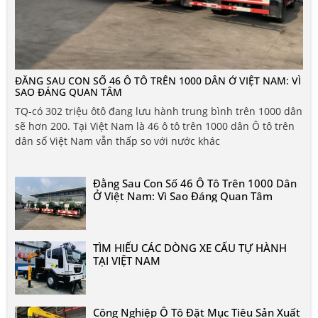
ĐẰNG SAU CON SỐ 46 Ô TÔ TRÊN 1000 DÂN Ở VIỆT NAM: VÌ
SAO ĐÁNG QUAN TÂM
TQ-có 302 triệu ôtô đang lưu hành trung bình trên 1000 dân
sẽ hơn 200. Tại Việt Nam là 46 ô tô trên 1000 dân Ô tô trên
dân số Việt Nam vẫn thấp so với nước khác
Đằng Sau Con Số 46 Ô Tô Trên 1000 Dân
Ở Việt Nam: Vì Sao Đáng Quan Tâm
TÌM HIỂU CÁC DÒNG XE CẨU TỰ HÀNH
TẠI VIỆT NAM
Công Nghiệp Ô Tô Đặt Mục Tiêu Sản Xuất