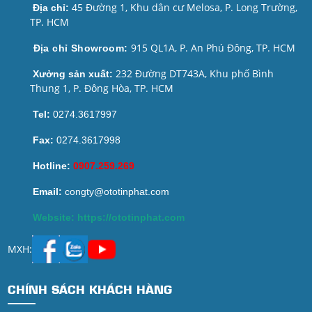
45 Đường 1, Khu dân cư Melosa, P. Long Trường,
Địa chỉ:
TP. HCM
915 QL1A, P. An Phú Đông, TP. HCM
Địa chỉ Showroom:
232 Đường DT743A, Khu phố Bình
Xưởng sản xuất:
Thung 1, P. Đông Hòa, TP. HCM
Tel:
0274.3617997
Fax:
0274.3617998
Hotline:
0907.259.269
Email:
congty@ototinphat.com
Website: https://ototinphat.com
MXH:
CHÍNH SÁCH KHÁCH HÀNG