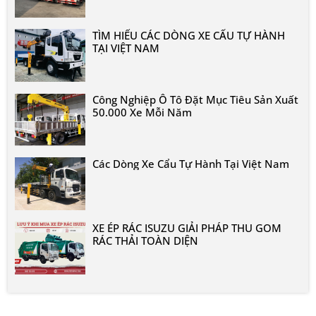
TÌM HIỂU CÁC DÒNG XE CẨU TỰ HÀNH
TẠI VIỆT NAM
Công Nghiệp Ô Tô Đặt Mục Tiêu Sản Xuất
50.000 Xe Mỗi Năm
Các Dòng Xe Cẩu Tự Hành Tại Việt Nam
XE ÉP RÁC ISUZU GIẢI PHÁP THU GOM
RÁC THẢI TOÀN DIỆN