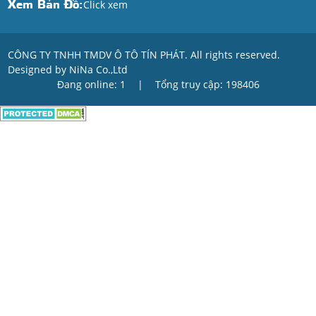
Xem Bản Đồ:
Click xem
CÔNG TY TNHH TMDV Ô TÔ TÍN PHÁT. All rights reserved.
Designed by NiNa Co.,Ltd
Đang online: 1
|
Tổng truy cập: 198406