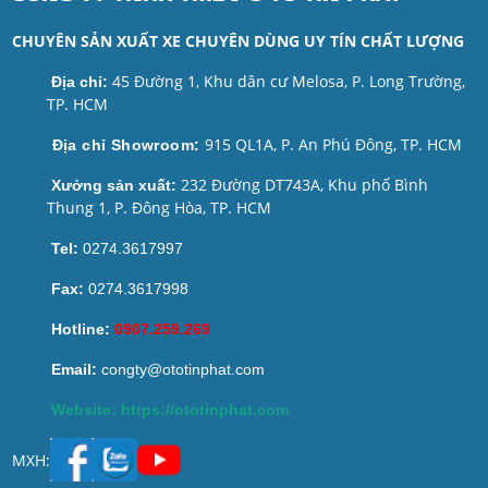
CHUYÊN SẢN XUẤT XE CHUYÊN DÙNG UY TÍN CHẤT LƯỢNG
45 Đường 1, Khu dân cư Melosa, P. Long Trường,
Địa chỉ:
TP. HCM
915 QL1A, P. An Phú Đông, TP. HCM
Địa chỉ Showroom:
232 Đường DT743A, Khu phố Bình
Xưởng sản xuất:
Thung 1, P. Đông Hòa, TP. HCM
Tel:
0274.3617997
Fax:
0274.3617998
Hotline:
0907.259.269
Email:
congty@ototinphat.com
Website: https://ototinphat.com
MXH: