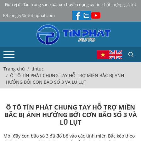
Đơn vị đi đầu trong sản xuất xe chuyên dụng uy tín, chất lượng, giá tốt
congty@ototinphat.com
Trang chủ
tintuc
Ô TÔ TÍN PHÁT CHUNG TAY HỖ TRỢ MIỀN BẮC BỊ ẢNH
HƯỞNG BỞI CƠN BÃO SỐ 3 VÀ LŨ LỤT
Ô TÔ TÍN PHÁT CHUNG TAY HỖ TRỢ MIỀN
BẮC BỊ ẢNH HƯỞNG BỞI CƠN BÃO SỐ 3 VÀ
LŨ LỤT
Mới đây cơn bão số 3 đã đổ bộ vào các tỉnh miền Bắc kéo theo