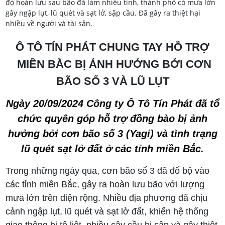
đó hoàn lưu sau bão đã làm nhiều tỉnh, thành phố có mưa lớn
gây ngập lụt, lũ quét và sạt lở, sập cầu. Đã gây ra thiệt hại
nhiều về người và tài sản.
Ô TÔ TÍN PHÁT CHUNG TAY HỖ TRỢ
MIỀN BẮC BỊ ẢNH HƯỞNG BỞI CƠN
BÃO SỐ 3 VÀ LŨ LỤT
Ngày 20/09/2024 Công ty Ô Tô Tín Phát đã tổ
chức quyên góp hỗ trợ đồng bào bị ảnh
hưởng bởi cơn bão số 3 (Yagi) và tình trạng
lũ quét sạt lở đất ở các tỉnh miền Bắc.
Trong những ngày qua, cơn bão số 3 đã đổ bộ vào
các tỉnh miền Bắc, gây ra hoàn lưu bão với lượng
mưa lớn trên diện rộng. Nhiều địa phương đã chịu
cảnh ngập lụt, lũ quét và sạt lở đất, khiến hệ thống