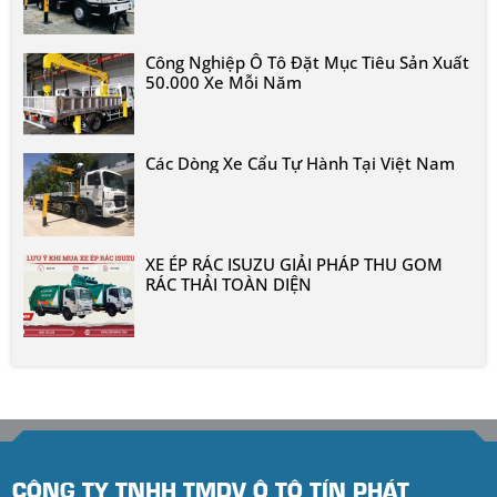
Công Nghiệp Ô Tô Đặt Mục Tiêu Sản Xuất
50.000 Xe Mỗi Năm
Các Dòng Xe Cẩu Tự Hành Tại Việt Nam
XE ÉP RÁC ISUZU GIẢI PHÁP THU GOM
RÁC THẢI TOÀN DIỆN
CÔNG TY TNHH TMDV Ô TÔ TÍN PHÁT