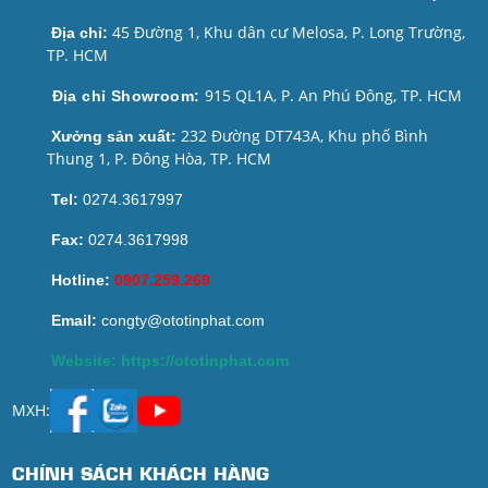
45 Đường 1, Khu dân cư Melosa, P. Long Trường,
Địa chỉ:
TP. HCM
915 QL1A, P. An Phú Đông, TP. HCM
Địa chỉ Showroom:
232 Đường DT743A, Khu phố Bình
Xưởng sản xuất:
Thung 1, P. Đông Hòa, TP. HCM
Tel:
0274.3617997
Fax:
0274.3617998
Hotline:
0907.259.269
Email:
congty@ototinphat.com
Website: https://ototinphat.com
MXH:
CHÍNH SÁCH KHÁCH HÀNG