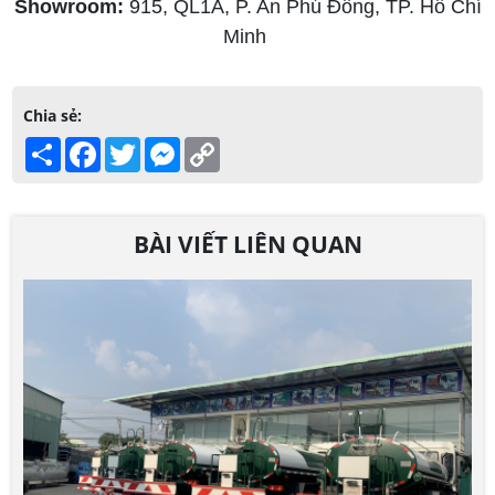
Showroom:
915, QL1A, P. An Phú Đông, TP. Hồ Chí
Minh
Chia sẻ:
Share
Facebook
Twitter
Messenger
Copy
Link
BÀI VIẾT LIÊN QUAN