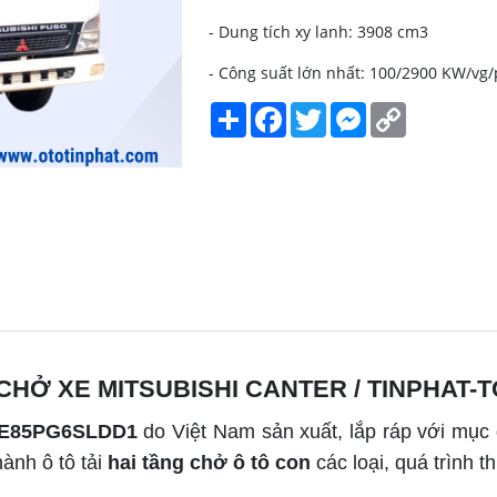
- Dung tích xy lanh: 3908 cm3
- Công suất lớn nhất: 100/2900 KW/vg
Share
Facebook
Twitter
Messenger
Copy
Link
CHỞ XE MITSUBISHI CANTER / TINPHAT-
FE85PG6SLDD1
do Việt Nam sản xuất, lắp ráp với mục
hành ô tô tải
hai tầng chở ô tô con
các loại, quá trình 