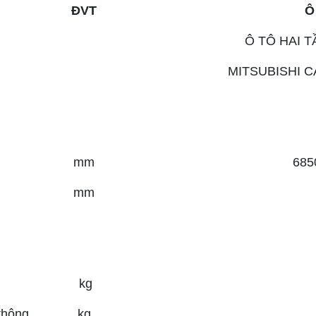
ĐVT
Ô 
Ô TÔ HAI 
MITSUBISHI C
mm
685
mm
kg
thông
kg