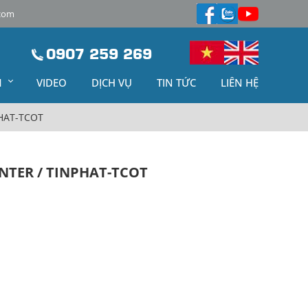
com
0907 259 269
M
VIDEO
DỊCH VỤ
TIN TỨC
LIÊN HỆ
PHAT-TCOT
ANTER / TINPHAT-TCOT
m