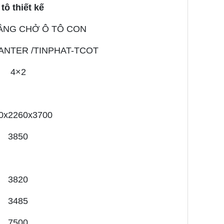
tô thiết kế
TẦNG CHỞ Ô TÔ CON
ANTER /TINPHAT-TCOT
4×2
0x2260x3700
3850
3820
3485
7500