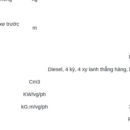
xe trước
m
Diesel, 4 kỳ, 4 xy lanh thẳng hàng
Cm3
KW/vg/ph
kG.m/vg/ph