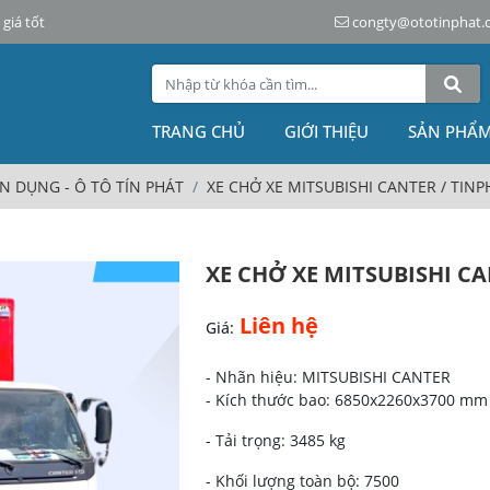
giá tốt
congty@ototinphat.
TRANG CHỦ
GIỚI THIỆU
SẢN PHẨ
N DỤNG - Ô TÔ TÍN PHÁT
XE CHỞ XE MITSUBISHI CANTER / TIN
XE CHỞ XE MITSUBISHI C
Liên hệ
Giá:
- Nhãn hiệu: MITSUBISHI CANTER
- Kích thước bao: 6850x2260x3700 m
- Tải trọng: 3485 kg
- Khối lượng toàn bộ: 7500