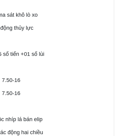
ma sát khô lò xo
động thủy lực
 số tiến +01 số lùi
7.50-16
7.50-16
c nhíp lá bán elip
tác động hai chiều